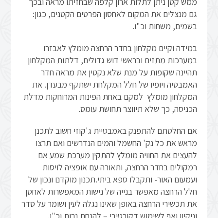
ממש קטן ניתן לתלות ארון קלפה שבחזיתו מראה ובכך
גם מנצלים את המקום לאחסון הפרטים הקטנים, כגון:
בשמים, משחות וכ"ו.
במידה וקיים מקלחון בחדר הרחצה מומלץ לאבזרו
במערכות מתזים ובראשי דוש גדולים, דלתות המקלחון
תהיינה שקופות על מנת שלא נקטין את מראה חדר
האמבטיה ויופיו של חלל המקלחת ישתקף מבעדן. את
המקלחון מומלץ למקם באחת הפינות המרוחקות מדלת
הכניסה, כך שלא תיווצר תחושת עומס.
אם החלטתם להתפנק באמבטיית ג'קוזי חשוב לתכנן
מראש את כל נק' החשמל והמים הנדרשים ואם תרצו
להעצים את החוויה מומלץ להתקין מערכת שמע אם
רמקולים בחדר הרחצה, ותאורה עם אופציה לויסות
ועמעום האור- ותקבלו ספא ביתי.תכנון מוקדם ונכון של
חלל הרחצה מאפשר בנייה של נישות המאפשרות לאחסן
את תכשירי הרחצה באופן שאינו נגלה לעין ושומר על סדר
וניקיון ואף לשימוש דקורטיבי – להנחת נרות וכ"ו.