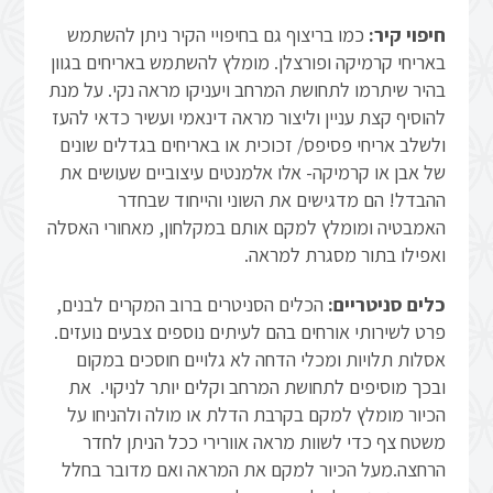
חיפוי קיר:
כמו בריצוף גם בחיפויי הקיר ניתן להשתמש
באריחי קרמיקה ופורצלן. מומלץ להשתמש באריחים בגוון
בהיר שיתרמו לתחושת המרחב ויעניקו מראה נקי. על מנת
להוסיף קצת עניין וליצור מראה דינאמי ועשיר כדאי להעז
ולשלב אריחי פסיפס/ זכוכית או באריחים בגדלים שונים
של אבן או קרמיקה- אלו אלמנטים עיצוביים שעושים את
ההבדל! הם מדגישים את השוני והייחוד שבחדר
האמבטיה ומומלץ למקם אותם במקלחון, מאחורי האסלה
ואפילו בתור מסגרת למראה.
כלים סניטריים:
הכלים הסניטרים ברוב המקרים לבנים,
פרט לשירותי אורחים בהם לעיתים נוספים צבעים נועזים.
אסלות תלויות ומכלי הדחה לא גלויים חוסכים במקום
ובכך מוסיפים לתחושת המרחב וקלים יותר לניקוי. את
הכיור מומלץ למקם בקרבת הדלת או מולה ולהניחו על
משטח צף כדי לשוות מראה אוורירי ככל הניתן לחדר
הרחצה.מעל הכיור למקם את המראה ואם מדובר בחלל