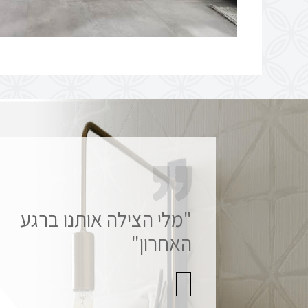
"מלי הצילה אותנו ברגע
"מלווה ונמצאת בכל פרט
ופרט"
האחרון"