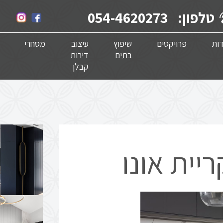
טלפון:
054-4620273
ות
פרויקטים
שיפוץ
עיצוב
מסחרי
בתים
דירות
קבלן
יית אונו