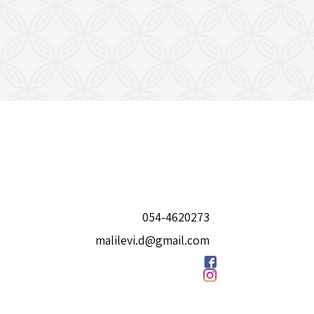
054-4620273
malilevi.d@gmail.com