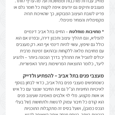
מחייב עבודות מורכבות וממושכות ועל מה עדיף לוותר.
מעצבים ותיקים גם יודעים איפה לקנות כל חומר גלם או
פריט לטובת העיצוב המבוקש, כך שהאיכות תהיה
מקסימלית והמחיר מינימלי.
* מחויבות מוחלטת
– החיים בתל אביב דינמיים
להפליא, וגם תהליך עיצוב ו
תכנון דירה
, ובפרט אם הוא
כולל גם שיפוץ, עשוי להיות דינמי אף הוא. רק מעצבים
עם מחויבות מלאה ללקוחות ובהתאם זמינות מרבית
יכולים להוביל את התהליך בדרך הנכונה ביותר – ולהגיע
ליעד, כלומר התוצאות המרשימות ביותר האפשריות.
מעצבי פנים בתל אביב – להפתיע ולדייק
כשמחפשים מעצבי פנים בתל אביב, כדאי לבחון בנוסף
לאיכויות החיוניות הנ"ל גם את החיבור שנוצר עם כל איש
או אשת מקצוע. מלי לוי אלבוים מאמינה שעיצוב פנים
הוא קודם כל חיבור עמוק לרגשות ולתחושות (של בעלי
הנכס כמובן), ושעל בסיס זה מתקבלות התוכניות
הנכונות ביותר. בנוסף מנחה אותה השאיפה לרגש