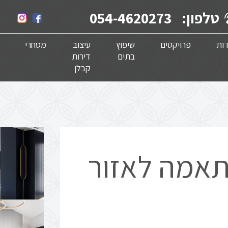
טלפון:
054-4620273
ות
פרויקטים
שיפוץ
עיצוב
מסחרי
בתים
דירות
קבלן
התאמה לאזור