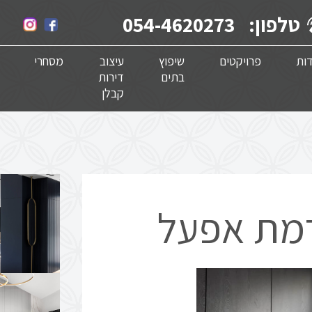
טלפון:
054-4620273
ות
פרויקטים
שיפוץ
עיצוב
מסחרי
בתים
דירות
קבלן
מת אפעל