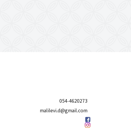
054-4620273
malilevi.d@gmail.com