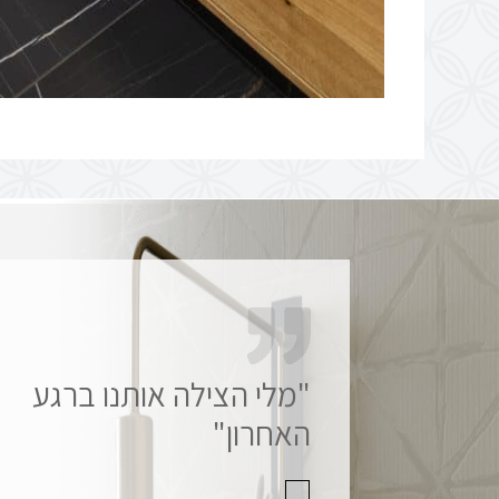
"מלי הצילה אותנו ברגע
"מלווה ונמצאת בכל פרט
ופרט"
האחרון"